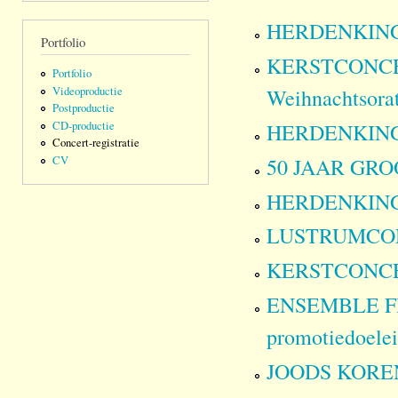
HERDENKINGSC
Portfolio
KERSTCONCERT
Portfolio
Videoproductie
Weihnachtsora
Postproductie
CD-productie
HERDENKINGSC
Concert-registratie
CV
50 JAAR GROO
HERDENKINGSC
LUSTRUMCONCE
KERSTCONCERT
ENSEMBLE FRO
promotiedoele
JOODS KORE