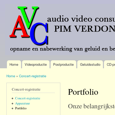
Ove
en 
AVC
Meer
de
Pim
dan 40
alg
Verdonk
jaar
inh
omroep-
gaa
brede
ervaring.
Home
Videoproductie
Postproductie
Geluidsstudio
CD-pr
Hoofdmenu
Home
»
Concert-registratie
U bent hier
Portfolio
Concert-registratie
Concert-registratie
Apparatuur
Onze belangrijkste
Portfolio