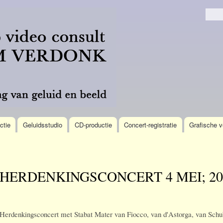
Overslaan
en naar
Zoek
de
algemene
inhoud
gaan
ctie
Geluidsstudio
CD-productie
Concert-registratie
Grafische v
HERDENKINGSCONCERT 4 MEI; 20
Herdenkingsconcert met Stabat Mater van Fiocco, van d'Astorga, van Schu