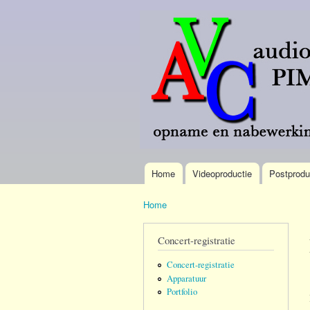
AVC
Meer
Pim
dan 40
Verdonk
jaar
omroep-
brede
ervaring.
Home
Videoproductie
Postprodu
Hoofdmenu
Home
U bent hier
Concert-registratie
Concert-registratie
Apparatuur
Portfolio