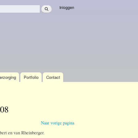
Zoeken
Inloggen
veld
erzorging
Portfolio
Contact
08
Naar vorige pagina
bert en van Rheinberger.