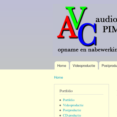
AVC
Meer
Pim
dan 40
Verdonk
jaar
omroep-
brede
ervaring.
Home
Videoproductie
Postprodu
Hoofdmenu
Home
U bent hier
Portfolio
Portfolio
Videoproductie
Postproductie
CD-productie