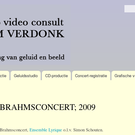
Overslaan
en naar
Zoek
de
algemene
inhoud
gaan
ctie
Geluidsstudio
CD-productie
Concert-registratie
Grafische v
BRAHMSCONCERT; 2009
Brahmsconcert,
Ensemble Lyrique
o.l.v. Simon Schouten.