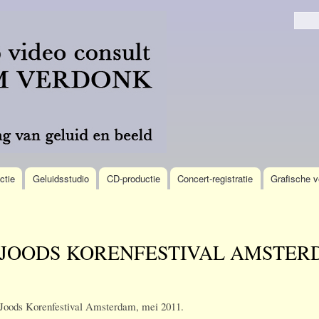
Overslaan
en naar
Zoek
de
algemene
inhoud
gaan
ctie
Geluidsstudio
CD-productie
Concert-registratie
Grafische v
JOODS KORENFESTIVAL AMSTERD
Joods Korenfestival Amsterdam, mei 2011.