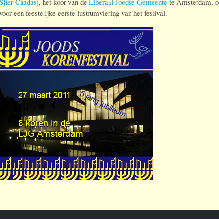
Sjier Chadasj
, het koor van de
Liberaal Joodse Gemeente
te Amsterdam, on
voor een feestelijke eerste lustrumviering van het festival.