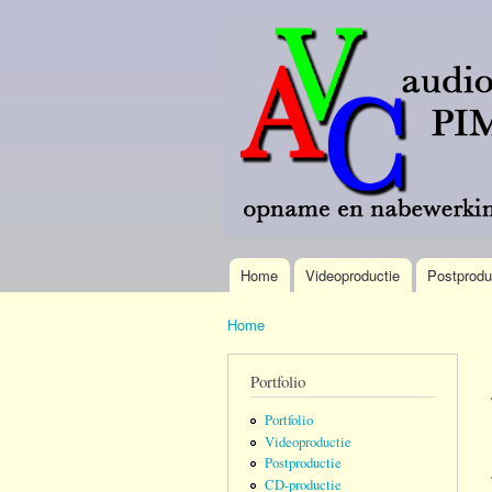
AVC
Meer
Pim
dan 40
Verdonk
jaar
omroep-
brede
ervaring.
Home
Videoproductie
Postprodu
Hoofdmenu
Home
U bent hier
Portfolio
Portfolio
Videoproductie
Postproductie
CD-productie