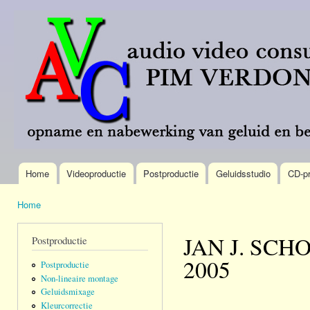
Ove
en 
AVC
Meer
de
Pim
dan 40
alg
Verdonk
jaar
inh
omroep-
gaa
brede
ervaring.
Home
Videoproductie
Postproductie
Geluidsstudio
CD-pr
Hoofdmenu
Home
U bent hier
JAN J. SCH
Postproductie
2005
Postproductie
Non-lineaire montage
Geluidsmixage
Kleurcorrectie