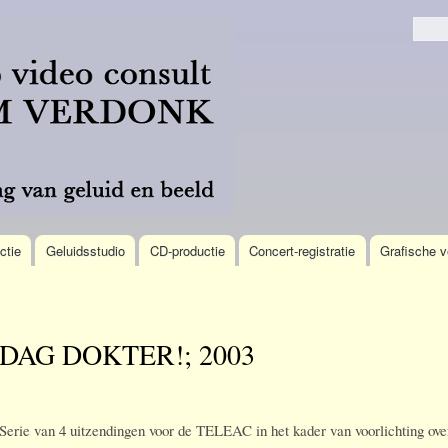
Overslaan
en naar
Zoek
de
algemene
inhoud
gaan
ctie
Geluidsstudio
CD-productie
Concert-registratie
Grafische v
DAG DOKTER!; 2003
Serie van 4 uitzendingen voor de TELEAC in het kader van voorlichting ove