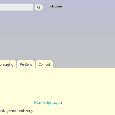
Zoeken
Inloggen
veld
erzorging
Portfolio
Contact
Naar vorige pagina
r de gezondheidszorg.