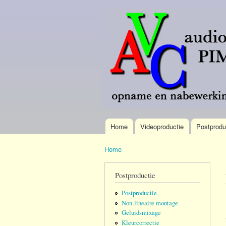
AVC
Meer
Pim
dan 40
Verdonk
jaar
omroep-
brede
ervaring.
Home
Videoproductie
Postprodu
Hoofdmenu
Home
U bent hier
Postproductie
Postproductie
Non-lineaire montage
Geluidsmixage
Kleurcorrectie