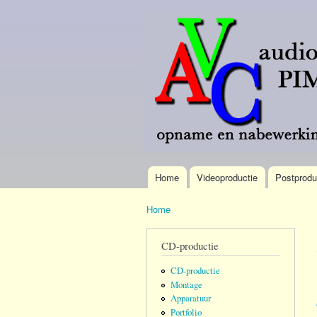
AVC
Meer
Pim
dan 40
Verdonk
jaar
omroep-
brede
ervaring.
Home
Videoproductie
Postprodu
Hoofdmenu
Home
U bent hier
CD-productie
CD-productie
Montage
Apparatuur
Portfolio