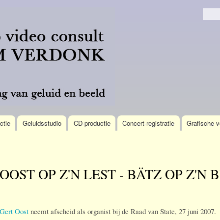
Overslaan
en naar
Zoek
de
algemene
inhoud
gaan
ctie
Geluidsstudio
CD-productie
Concert-registratie
Grafische v
OOST OP Z'N LEST - BÄTZ OP Z'N B
Gert Oost
neemt afscheid als organist bij de Raad van State, 27 juni 2007.